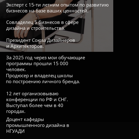
Эксперт с 15-ти летним опытом по развитию
бизнесов на базе ваших ценностей.
Совладелец 5 бизнесов в сфере
дизайна и строительства.
Президент Союза Дизайнеров
и Архитекторов.
За 2025 год через мои обучающие
программы прошли 15 000
человек.
Продюсер и владелец школы
по построению личного бренда.
12 лет организовываю
конференции по РФ и СНГ.
Выступал более чем в 40
городах.
Доцент кафедры
промышленного дизайна в
НГУАДИ