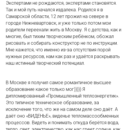
Экспертами не рождаются, экспертами становятся.
Так и мой путь начался издалека. Родился я в
Самарской области, 12 лет прожил на севере в
городе Нижневартовск, и уже только потом мои
родители переехали жить в Москву. Я с детства, как и
многие, был тихим творческим ребёнком, обожал
рисовать и собирать конструктор не по инструкции.
Мне кажется, что именно из-за отсутствия порой
нужных ресурсов, нам как раз и удаётся раскрывать
наш истинный творческий потенциал.
В Москве я получил самоe романтичное высшее
образование какое только мог))))) Я
дипломированный «Промышленный теплоэнергетик».
Это типичное техническое образование, за
исключение того, что же на самом деле оно даёт. А
даёт оно «ВИДЕНЬЕ», виденье тепломассообменных
процессов. Видеть и понимать откуда берётся вода,
тепло, свет, электричество, как нас греет солнце, как